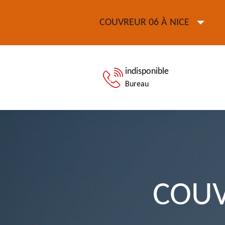
COUVREUR 06 À NICE
indisponible
Bureau
COUV